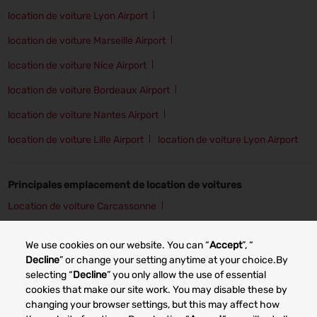
location de voiture Lyon Airport
location de voiture Marseille Airport
location de voiture Nice Airport
location de voiture Bordeaux Airport
location de voiture Nantes Airport
location de voiture Lille Airport
location de voiture Lyon Airport
Principales emplacement de location de voitures
Location de voiture Carcassonne
Location de voiture Cherbourg
Location de voiture Grenoble
We use cookies on our website. You can “
Accept
”, “
Location de voiture Angers
Location de voiture Lille
Decline
” or change your setting anytime at your choice.By
selecting “
Decline
” you only allow the use of essential
Location de voiture Lyon
Location de voiture Nancy
cookies that make our site work. You may disable these by
changing your browser settings, but this may affect how
Location de voiture Bordeaux