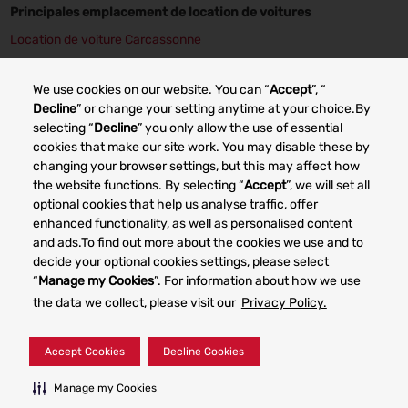
Principales emplacement de location de voitures
Location de voiture Carcassonne
Location de voiture Cherbourg
Location de voiture Grenoble
We use cookies on our website. You can “
Accept
”, “
Location de voiture Angers
Location de voiture Lille
Decline
” or change your setting anytime at your choice.By
selecting “
Decline
” you only allow the use of essential
Location de voiture Lyon
Location de voiture Nancy
cookies that make our site work. You may disable these by
changing your browser settings, but this may affect how
Location de voiture Bordeaux
the website functions. By selecting “
Accept
”, we will set all
optional cookies that help us analyse traffic, offer
enhanced functionality, as well as personalised content
Other car rental markets
and ads.To find out more about the cookies we use and to
decide your optional cookies settings, please select
“
Manage my Cookies
”. For information about how we use
the data we collect, please visit our
Privacy Policy.
Your Privacy Rights
Terms of Use
Accept Cookies
Decline Cookies
© 2023 Dollar Rent a Car System, Inc. Privacy Policy -
Manage my Cookies