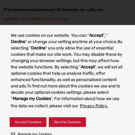
Principales emplacement de location de voitures
Location de voiture Carcassonne
Location de voiture Cherbourg
Location de voiture Grenoble
We use cookies on our website. You can “
Accept
”, “
Location de voiture Angers
Location de voiture Lille
Decline
” or change your setting anytime at your choice.By
selecting “
Decline
” you only allow the use of essential
Location de voiture Lyon
Location de voiture Nancy
cookies that make our site work. You may disable these by
changing your browser settings, but this may affect how
Location de voiture Bordeaux
the website functions. By selecting “
Accept
”, we will set all
optional cookies that help us analyse traffic, offer
enhanced functionality, as well as personalised content
Other car rental markets
and ads.To find out more about the cookies we use and to
decide your optional cookies settings, please select
“
Manage my Cookies
”. For information about how we use
the data we collect, please visit our
Privacy Policy.
Your Privacy Rights
Terms of Use
Accept Cookies
Decline Cookies
© 2023 Dollar Rent a Car System, Inc. Privacy Policy -
Manage my Cookies