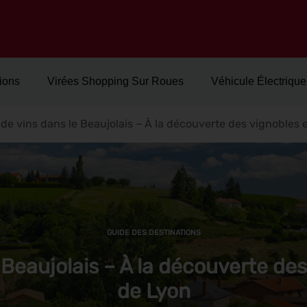
ions
Virées Shopping Sur Roues
Véhicule Électrique
de vins dans le Beaujolais – À la découverte des vignobles 
GUIDE DES DESTINATIONS
 Beaujolais – À la découverte des
de Lyon