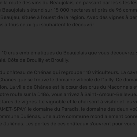
e la route des vins du Beaujolais, en passant par les sites le
u Beaujolais s’étend sur 15 000 hectares et près de 96 co
 Beaujeu, située à l’ouest de la région. Avec des vignes à per
s à tous ceux qui souhaitent le découvrir. .
d
st 10 crus emblématiques du Beaujolais que vous découvrez 
é, Côte de Brouilly et Brouilly.
du château de Chénas qui regroupe 110 viticulteurs. La cav
Chânes que se trouve le domaine viticole de Dailly. Ce domai
ion. La ville de Chânes est le cœur des crus du Maconnais 
tre route sur la D186, vous arrivez à Saint-Amour-Bellevue. 
ctares de vignes. Le vignoble et le chai sont à visiter et les
MET-SPAY, le domaine du Paradis, le domaine des deux voûte
a commune Juliénas, une autre commune mondialement connue
e Juliénas. Les portes de ces châteaux s’ouvrent pour vous 