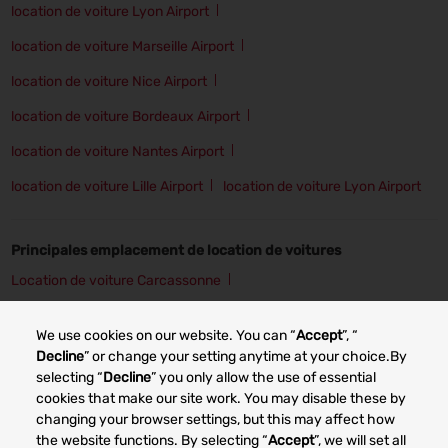
location de voiture Lyon Airport
location de voiture Marseille Airport
location de voiture Nice Airport
location de voiture Bordeaux Airport
location de voiture Nantes Airport
location de voiture Lille Airport
location de voiture Lyon Airport
Principales emplacement de location de voitures
Location de voiture Carcassonne
Location de voiture Cherbourg
Location de voiture Grenoble
We use cookies on our website. You can “
Accept
”, “
Location de voiture Angers
Location de voiture Lille
Decline
” or change your setting anytime at your choice.By
selecting “
Decline
” you only allow the use of essential
Location de voiture Lyon
Location de voiture Nancy
cookies that make our site work. You may disable these by
changing your browser settings, but this may affect how
Location de voiture Bordeaux
the website functions. By selecting “
Accept
”, we will set all