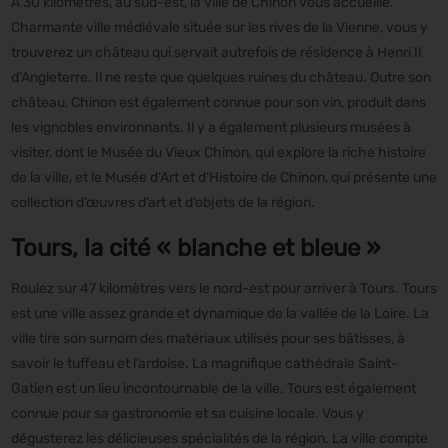
À 30 kilomètres, au sud-est, la ville de Chinon vous accueille.
Charmante ville médiévale située sur les rives de la Vienne, vous y
trouverez un château qui servait autrefois de résidence à Henri II
d’Angleterre. Il ne reste que quelques ruines du château. Outre son
château, Chinon est également connue pour son vin, produit dans
les vignobles environnants. Il y a également plusieurs musées à
visiter, dont le Musée du Vieux Chinon, qui explore la riche histoire
de la ville, et le Musée d’Art et d’Histoire de Chinon, qui présente une
collection d’œuvres d’art et d’objets de la région.
Tours, la cité « blanche et bleue »
Roulez sur 47 kilomètres vers le nord-est pour arriver à Tours. Tours
est une ville assez grande et dynamique de la vallée de la Loire. La
ville tire son surnom des matériaux utilisés pour ses bâtisses, à
savoir le tuffeau et l’ardoise. La magnifique cathédrale Saint-
Gatien est un lieu incontournable de la ville. Tours est également
connue pour sa gastronomie et sa cuisine locale. Vous y
dégusterez les délicieuses spécialités de la région. La ville compte