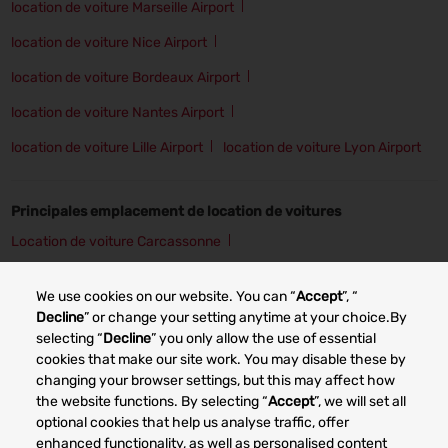
location de voiture Marseille Airport
location de voiture Nice Airport
location de voiture Bordeaux Airport
location de voiture Nantes Airport
location de voiture Lille Airport
location de voiture Lyon Airport
Principales emplacement de location de voitures
Location de voiture Carcassonne
Location de voiture Cherbourg
Location de voiture Grenoble
We use cookies on our website. You can “
Accept
”, “
Location de voiture Angers
Location de voiture Lille
Decline
” or change your setting anytime at your choice.By
selecting “
Decline
” you only allow the use of essential
Location de voiture Lyon
Location de voiture Nancy
cookies that make our site work. You may disable these by
changing your browser settings, but this may affect how
Location de voiture Bordeaux
the website functions. By selecting “
Accept
”, we will set all
optional cookies that help us analyse traffic, offer
enhanced functionality, as well as personalised content
Other car rental markets