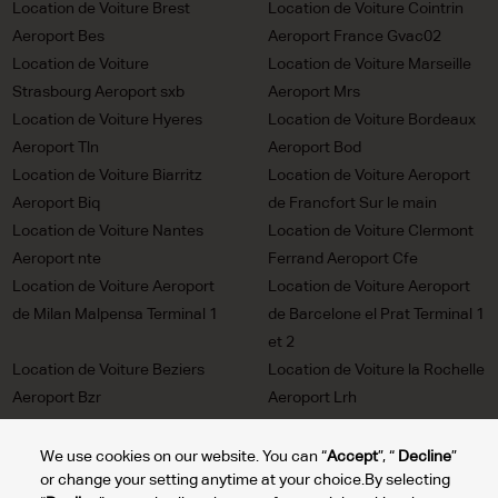
Location de Voiture Brest
Location de Voiture Cointrin
Aeroport Bes
Aeroport France Gvac02
Location de Voiture
Location de Voiture Marseille
Strasbourg Aeroport sxb
Aeroport Mrs
Location de Voiture Hyeres
Location de Voiture Bordeaux
Aeroport Tln
Aeroport Bod
Location de Voiture Biarritz
Location de Voiture Aeroport
Aeroport Biq
de Francfort Sur le main
Location de Voiture Nantes
Location de Voiture Clermont
Aeroport nte
Ferrand Aeroport Cfe
Location de Voiture Aeroport
Location de Voiture Aeroport
de Milan Malpensa Terminal 1
de Barcelone el Prat Terminal 1
et 2
Location de Voiture Beziers
Location de Voiture la Rochelle
Aeroport Bzr
Aeroport Lrh
Location de Voiture Pau
Location de Voiture Nice
Aeroport Puf
Aeroport Nce
We use cookies on our website. You can “
Accept
”, “
Decline
”
or change your setting anytime at your choice.By selecting
Location de Voiture Rennes
Location de Voiture Nimes