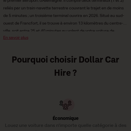
le premier aéroport d’Allemagne. Il compte deux terminaux (1 et 2)
reliés par un train-navette terrestre couvrant le trajet en de moins
de 5 minutes ; un troisième terminal ouvrira en 2026. Situé au sud-
ouest de Francfort, il se trouve à environ 13 kilomètres du centre-
ville, soit entre 25 et 40 minutes au volant de votre voiture de
En savoir plus
location à l’aéroport de Francfort selon les moments de la journée,
en empruntant les autoroutes A3 et A5.
Pourquoi choisir Dollar Car
Hire ?
Économique
Louez une voiture dans n'importe quelle catégorie à des