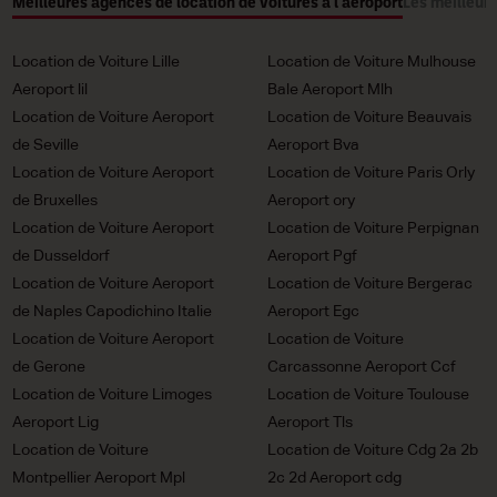
Meilleures agences de location de voitures à l'aéroport
Les meilleure
Location de Voiture Lille
Location de Voiture Mulhouse
Aeroport lil
Bale Aeroport Mlh
Location de Voiture Aeroport
Location de Voiture Beauvais
de Seville
Aeroport Bva
Location de Voiture Aeroport
Location de Voiture Paris Orly
de Bruxelles
Aeroport ory
Location de Voiture Aeroport
Location de Voiture Perpignan
de Dusseldorf
Aeroport Pgf
Location de Voiture Aeroport
Location de Voiture Bergerac
de Naples Capodichino Italie
Aeroport Egc
Location de Voiture Aeroport
Location de Voiture
de Gerone
Carcassonne Aeroport Ccf
Location de Voiture Limoges
Location de Voiture Toulouse
Aeroport Lig
Aeroport Tls
Location de Voiture
Location de Voiture Cdg 2a 2b
Montpellier Aeroport Mpl
2c 2d Aeroport cdg