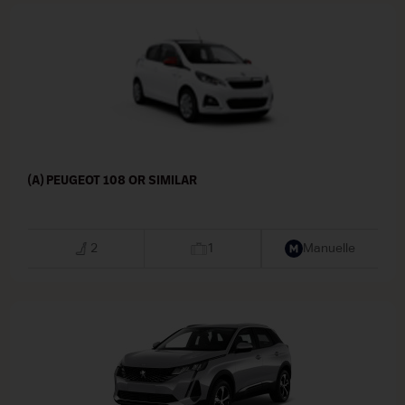
(A) PEUGEOT 108 OR SIMILAR
2
1
Manuelle