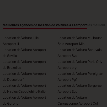
Meilleures agences de location de voitures à l'aéroport
Les meilleure
Location de Voiture Lille
Location de Voiture Mulhouse
Aeroport lil
Bale Aeroport Mlh
Location de Voiture Aeroport
Location de Voiture Beauvais
de Seville
Aeroport Bva
Location de Voiture Aeroport
Location de Voiture Paris Orly
de Bruxelles
Aeroport ory
Location de Voiture Aeroport
Location de Voiture Perpignan
de Dusseldorf
Aeroport Pgf
Location de Voiture Aeroport
Location de Voiture Bergerac
de Naples Capodichino Italie
Aeroport Egc
Location de Voiture Aeroport
Location de Voiture
de Gerone
Carcassonne Aeroport Ccf