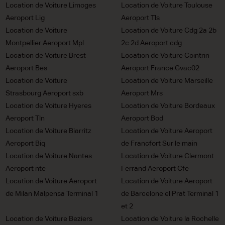
Location de Voiture Limoges
Location de Voiture Toulouse
Aeroport Lig
Aeroport Tls
Location de Voiture
Location de Voiture Cdg 2a 2b
Montpellier Aeroport Mpl
2c 2d Aeroport cdg
Location de Voiture Brest
Location de Voiture Cointrin
Aeroport Bes
Aeroport France Gvac02
Location de Voiture
Location de Voiture Marseille
Strasbourg Aeroport sxb
Aeroport Mrs
Location de Voiture Hyeres
Location de Voiture Bordeaux
Aeroport Tln
Aeroport Bod
Location de Voiture Biarritz
Location de Voiture Aeroport
Aeroport Biq
de Francfort Sur le main
Location de Voiture Nantes
Location de Voiture Clermont
Aeroport nte
Ferrand Aeroport Cfe
Location de Voiture Aeroport
Location de Voiture Aeroport
de Milan Malpensa Terminal 1
de Barcelone el Prat Terminal 1
et 2
Location de Voiture Beziers
Location de Voiture la Rochelle