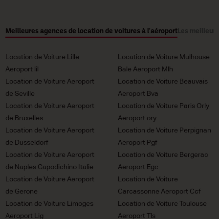
Meilleures agences de location de voitures à l'aéroport
Les meilleure
Location de Voiture Lille
Location de Voiture Mulhouse
Aeroport lil
Bale Aeroport Mlh
Location de Voiture Aeroport
Location de Voiture Beauvais
de Seville
Aeroport Bva
Location de Voiture Aeroport
Location de Voiture Paris Orly
de Bruxelles
Aeroport ory
Location de Voiture Aeroport
Location de Voiture Perpignan
de Dusseldorf
Aeroport Pgf
Location de Voiture Aeroport
Location de Voiture Bergerac
de Naples Capodichino Italie
Aeroport Egc
Location de Voiture Aeroport
Location de Voiture
de Gerone
Carcassonne Aeroport Ccf
Location de Voiture Limoges
Location de Voiture Toulouse
Aeroport Lig
Aeroport Tls