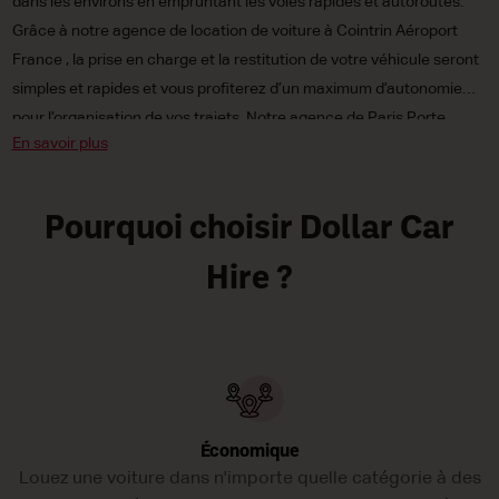
dans les environs en empruntant les voies rapides et autoroutes.
Grâce à notre agence de location de voiture à Cointrin Aéroport
France , la prise en charge et la restitution de votre véhicule seront
simples et rapides et vous profiterez d’un maximum d’autonomie
pour l’organisation de vos trajets. Notre agence de Paris Porte
En savoir plus
Maillot Downtown vous propose un large choix de voitures :
citadines, compactes ou routières, électriques écologiques ou à
carburant traditionnel, à boîte de vitesses automatique ou
Pourquoi choisir Dollar Car
manuelle. Et à des tarifs irrésistiblement bas pour que vos
déplacements à n’obèrent pas votre budget ! Réservez votre voiture
Hire ?
de location Dollar Car Rental à Paris Porte Maillot Downtown dès
aujourd;hui !
Économique
Louez une voiture dans n'importe quelle catégorie à des