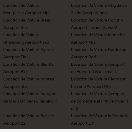
Location de Voiture
Location de Voiture Cdg 2a 2b
Montpellier Aeroport Mpl
2c 2d Aeroport cdg
Location de Voiture Brest
Location de Voiture Cointrin
Aeroport Bes
Aeroport France Gvac02
Location de Voiture
Location de Voiture Marseille
Strasbourg Aeroport sxb
Aeroport Mrs
Location de Voiture Hyeres
Location de Voiture Bordeaux
Aeroport Tln
Aeroport Bod
Location de Voiture Biarritz
Location de Voiture Aeroport
Aeroport Biq
de Francfort Sur le main
Location de Voiture Nantes
Location de Voiture Clermont
Aeroport nte
Ferrand Aeroport Cfe
Location de Voiture Aeroport
Location de Voiture Aeroport
de Milan Malpensa Terminal 1
de Barcelone el Prat Terminal 1
et 2
Location de Voiture Beziers
Location de Voiture la Rochelle
Aeroport Bzr
Aeroport Lrh
Location de Voiture Pau
Location de Voiture Nice