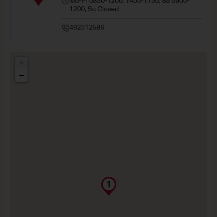
Mo-Fr 0830-1200, 1400-1730, Sa 0900-
1200, Su Closed
492312586
+
−