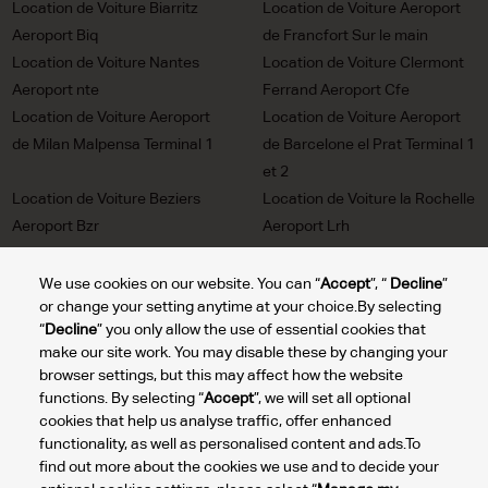
Location de Voiture Biarritz
Location de Voiture Aeroport
Aeroport Biq
de Francfort Sur le main
Location de Voiture Nantes
Location de Voiture Clermont
Aeroport nte
Ferrand Aeroport Cfe
Location de Voiture Aeroport
Location de Voiture Aeroport
de Milan Malpensa Terminal 1
de Barcelone el Prat Terminal 1
et 2
Location de Voiture Beziers
Location de Voiture la Rochelle
Aeroport Bzr
Aeroport Lrh
Location de Voiture Pau
Location de Voiture Nice
Aeroport Puf
Aeroport Nce
We use cookies on our website. You can “
Accept
”, “
Decline
”
or change your setting anytime at your choice.By selecting
Location de Voiture Rennes
Location de Voiture Nimes
“
Decline
” you only allow the use of essential cookies that
Aeroport Rns
Aeroport Fni
make our site work. You may disable these by changing your
Location de Voiture Lyon
Location de Voiture Cannes
browser settings, but this may affect how the website
Aeroport Lys
Mandelieu Aeroport Ceq
functions. By selecting “
Accept
”, we will set all optional
Location de Voiture Lourdes
Location de Voiture St Tropez
cookies that help us analyse traffic, offer enhanced
Tarbes Aeroport lde
Aeroport Ltt
functionality, as well as personalised content and ads.To
find out more about the cookies we use and to decide your