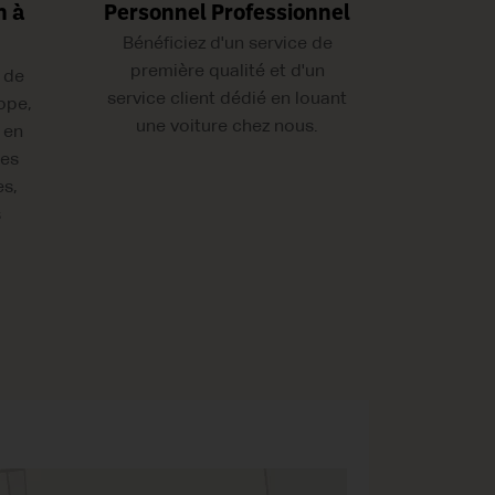
n à
Personnel Professionnel
Bénéficiez d'un service de
première qualité et d'un
 de
service client dédié en louant
ope,
une voiture chez nous.
 en
les
es,
s