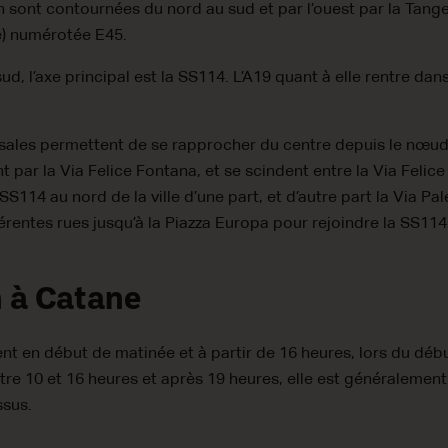
sont contournées du nord au sud et par l’ouest par la Tangen
e) numérotée E45.
d, l’axe principal est la SS114. L’A19 quant à elle rentre dans
ales permettent de se rapprocher du centre depuis le nœud r
 par la Via Felice Fontana, et se scindent entre la Via Felic
SS114 au nord de la ville d’une part, et d’autre part la Via P
érentes rues jusqu’à la Piazza Europa pour rejoindre la SS114
n à Catane
nt en début de matinée et à partir de 16 heures, lors du début
tre 10 et 16 heures et après 19 heures, elle est généralement 
ssus.