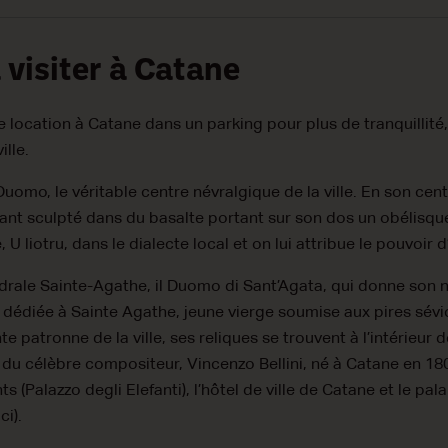
 visiter à Catane
e location à Catane dans un parking pour plus de tranquillité
ille.
uomo, le véritable centre névralgique de la ville. En son centr
hant sculpté dans du basalte portant sur son dos un obélisque
 liotru, dans le dialecte local et on lui attribue le pouvoir d
édrale Sainte-Agathe, il Duomo di Sant’Agata, qui donne son 
 dédiée à Sainte Agathe, jeune vierge soumise aux pires sévic
 patronne de la ville, ses reliques se trouvent à l’intérieur de
du célèbre compositeur, Vincenzo Bellini, né à Catane en 18
s (Palazzo degli Elefanti), l’hôtel de ville de Catane et le pa
ci).