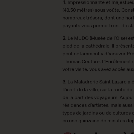
1.
Impressionnante et majestueus
(48,50 mètres) sous voûte. Const
nombreux trésors, dont une horlo
payants vous permettront de stat
2.
Le MUDO (Musée de l’Oise) est
pied de la cathédrale. Il présen
peut notamment y découvrir Prés
Thomas Couture, L’Enrôlement d
votre visite, vous avez accès au
3.
La Maladrerie Saint Lazare a ét
l’écart de la ville, sur la route 
de la part des voyageurs. Aujourd
résidences d’artistes, mais auss
types de jardins ou de cultures 
en une quinzaine de minutes depu