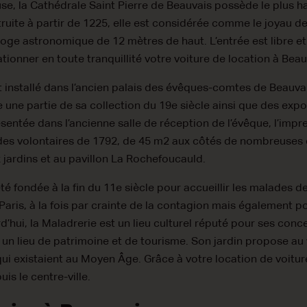
e, la Cathédrale Saint Pierre de Beauvais possède le plus
ruite à partir de 1225, elle est considérée comme le joyau de
ge astronomique de 12 mètres de haut. L’entrée est libre et 
ionner en toute tranquillité votre voiture de location à Beau
 installé dans l’ancien palais des évêques-comtes de Beauvai
te une partie de sa collection du 19e siècle ainsi que des exp
entée dans l’ancienne salle de réception de l’évêque, l’impr
es volontaires de 1792, de 45 m2 aux côtés de nombreuses 
x jardins et au pavillon La Rochefoucauld.
é fondée à la fin du 11e siècle pour accueillir les malades de 
de Paris, à la fois par crainte de la contagion mais également p
’hui, la Maladrerie est un lieu culturel réputé pour ses conce
i un lieu de patrimoine et de tourisme. Son jardin propose au 
qui existaient au Moyen Âge. Grâce à votre location de voitur
is le centre-ville.