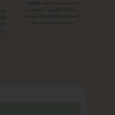
Bénéficiez d'un service de
première qualité et d'un
 de
service client dédié en louant
ope,
une voiture chez nous.
 en
les
es,
s