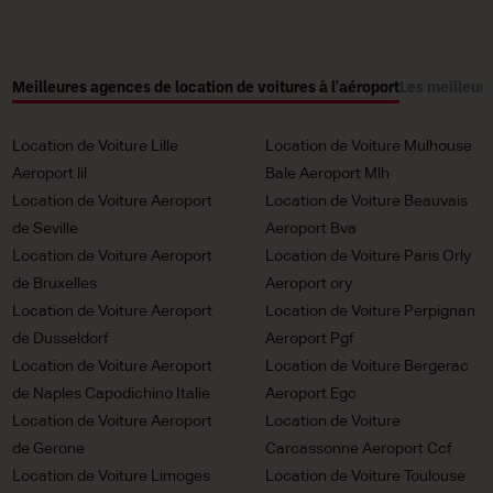
Meilleures agences de location de voitures à l'aéroport
Les meilleure
Location de Voiture Lille
Location de Voiture Mulhouse
Aeroport lil
Bale Aeroport Mlh
Location de Voiture Aeroport
Location de Voiture Beauvais
de Seville
Aeroport Bva
Location de Voiture Aeroport
Location de Voiture Paris Orly
de Bruxelles
Aeroport ory
Location de Voiture Aeroport
Location de Voiture Perpignan
de Dusseldorf
Aeroport Pgf
Location de Voiture Aeroport
Location de Voiture Bergerac
de Naples Capodichino Italie
Aeroport Egc
Location de Voiture Aeroport
Location de Voiture
de Gerone
Carcassonne Aeroport Ccf
Location de Voiture Limoges
Location de Voiture Toulouse