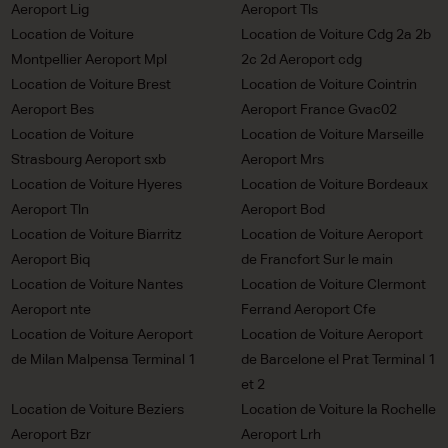
Aeroport Lig
Aeroport Tls
Location de Voiture
Location de Voiture Cdg 2a 2b
Montpellier Aeroport Mpl
2c 2d Aeroport cdg
Location de Voiture Brest
Location de Voiture Cointrin
Aeroport Bes
Aeroport France Gvac02
Location de Voiture
Location de Voiture Marseille
Strasbourg Aeroport sxb
Aeroport Mrs
Location de Voiture Hyeres
Location de Voiture Bordeaux
Aeroport Tln
Aeroport Bod
Location de Voiture Biarritz
Location de Voiture Aeroport
Aeroport Biq
de Francfort Sur le main
Location de Voiture Nantes
Location de Voiture Clermont
Aeroport nte
Ferrand Aeroport Cfe
Location de Voiture Aeroport
Location de Voiture Aeroport
de Milan Malpensa Terminal 1
de Barcelone el Prat Terminal 1
et 2
Location de Voiture Beziers
Location de Voiture la Rochelle
Aeroport Bzr
Aeroport Lrh