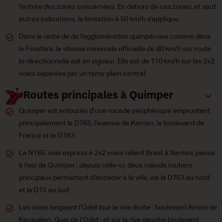
l’entrée des zones concernées. En dehors de ces zones, et sauf
autres indications, la limitation à 50 km/h s’applique.
Dans le reste de de l’agglomération quimpéroise comme dans
le Finistère, la vitesse maximale officielle de 80 km/h sur route
bi-directionnelle est en vigueur. Elle est de 110 km/h sur les 2x2
voies séparées par un terre-plein central.
Routes principales à Quimper
Quimper est entourée d’une rocade périphérique empruntant
principalement la D765, l’avenue de Kerrien, le boulevard de
France et la D783.
La N165, voie express à 2x2 voies reliant Brest à Nantes, passe
à l’est de Quimper ; depuis celle-ci, deux nœuds routiers
principaux permettent d’accéder à la ville, via la D763 au nord
et la D15 au sud.
Les voies longeant l’Odet (sur la rive droite : boulevard Amiral de
Kerguélen, Quai de l’Odet ; et sur la rive gauche boulevard