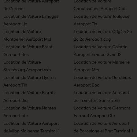
Location de Voiture Aeroport
Location de Voiture
de Gerone
Carcassonne Aeroport Ccf
Location de Voiture Limoges
Location de Voiture Toulouse
Aeroport Lig
Aeroport Tls
Location de Voiture
Location de Voiture Cdg 2a 2b
Montpellier Aeroport Mpl
2c 2d Aeroport cdg
Location de Voiture Brest
Location de Voiture Cointrin
Aeroport Bes
Aeroport France Gvac02
Location de Voiture
Location de Voiture Marseille
Strasbourg Aeroport sxb
Aeroport Mrs
Location de Voiture Hyeres
Location de Voiture Bordeaux
Aeroport Tln
Aeroport Bod
Location de Voiture Biarritz
Location de Voiture Aeroport
Aeroport Biq
de Francfort Sur le main
Location de Voiture Nantes
Location de Voiture Clermont
Aeroport nte
Ferrand Aeroport Cfe
Location de Voiture Aeroport
Location de Voiture Aeroport
de Milan Malpensa Terminal 1
de Barcelone el Prat Terminal 1