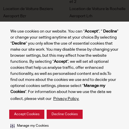
et 2
Location de Voiture Beziers
Location de Voiture la Rochelle
Aeroport Bzr
Aeroport Lrh
Location de Voiture Pau
Location de Voiture Nice
Aeroport Puf
Aeroport Nce
We use cookies on our website. You can “
Accept
”, “
Decline
”
or change your setting anytime at your choice.By selecting
Location de Voiture Rennes
Location de Voiture Nimes
“
Decline
” you only allow the use of essential cookies that
Aeroport Rns
Aeroport Fni
make our site work. You may disable these by changing your
Location de Voiture Lyon
Location de Voiture Cannes
browser settings, but this may affect how the website
Aeroport Lys
Mandelieu Aeroport Ceq
functions. By selecting “
Accept
”, we will set all optional
Location de Voiture Lourdes
Location de Voiture St Tropez
cookies that help us analyse traffic, offer enhanced
Tarbes Aeroport lde
Aeroport Ltt
functionality, as well as personalised content and ads.To
find out more about the cookies we use and to decide your
optional cookies settings, please select “
Manage my
Cookies
”. For information about how we use the data we
Gérer
collect, please visit our
Privacy Policy.
mes
2024 © DTG Operations, Inc. Tous droits réservés.
cookies
Politique de confidentialité
Conditions d'utilisation du site
Accept Cookies
Decline Cookies
Manage my Cookies