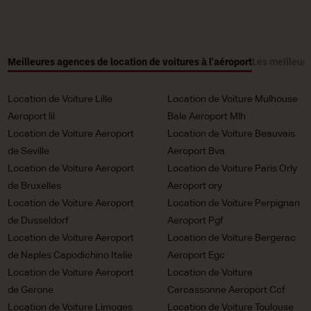
Meilleures agences de location de voitures à l'aéroport
Les meilleure
Location de Voiture Lille
Location de Voiture Mulhouse
Aeroport lil
Bale Aeroport Mlh
Location de Voiture Aeroport
Location de Voiture Beauvais
de Seville
Aeroport Bva
Location de Voiture Aeroport
Location de Voiture Paris Orly
de Bruxelles
Aeroport ory
Location de Voiture Aeroport
Location de Voiture Perpignan
de Dusseldorf
Aeroport Pgf
Location de Voiture Aeroport
Location de Voiture Bergerac
de Naples Capodichino Italie
Aeroport Egc
Location de Voiture Aeroport
Location de Voiture
de Gerone
Carcassonne Aeroport Ccf
Location de Voiture Limoges
Location de Voiture Toulouse