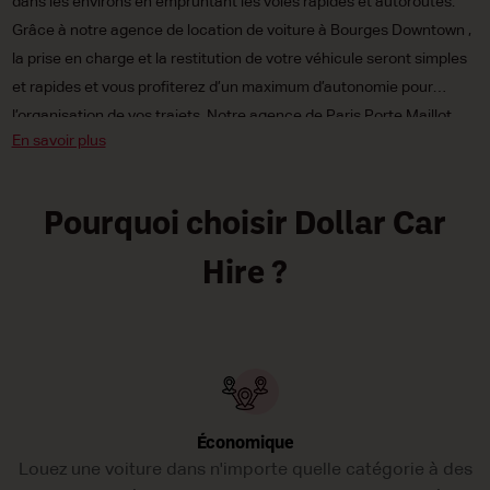
dans les environs en empruntant les voies rapides et autoroutes.
Grâce à notre agence de location de voiture à Bourges Downtown ,
la prise en charge et la restitution de votre véhicule seront simples
et rapides et vous profiterez d’un maximum d’autonomie pour
l’organisation de vos trajets. Notre agence de Paris Porte Maillot
En savoir plus
Downtown vous propose un large choix de voitures : citadines,
compactes ou routières, électriques écologiques ou à carburant
traditionnel, à boîte de vitesses automatique ou manuelle. Et à des
Pourquoi choisir Dollar Car
tarifs irrésistiblement bas pour que vos déplacements à n’obèrent
pas votre budget ! Réservez votre voiture de location Dollar Car
Hire ?
Rental à Paris Porte Maillot Downtown dès aujourd;hui !
Économique
Louez une voiture dans n'importe quelle catégorie à des