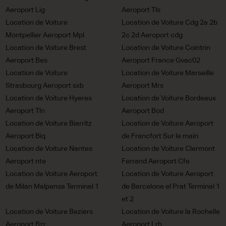
Aeroport Lig
Aeroport Tls
Location de Voiture
Location de Voiture Cdg 2a 2b
Montpellier Aeroport Mpl
2c 2d Aeroport cdg
Location de Voiture Brest
Location de Voiture Cointrin
Aeroport Bes
Aeroport France Gvac02
Location de Voiture
Location de Voiture Marseille
Strasbourg Aeroport sxb
Aeroport Mrs
Location de Voiture Hyeres
Location de Voiture Bordeaux
Aeroport Tln
Aeroport Bod
Location de Voiture Biarritz
Location de Voiture Aeroport
Aeroport Biq
de Francfort Sur le main
Location de Voiture Nantes
Location de Voiture Clermont
Aeroport nte
Ferrand Aeroport Cfe
Location de Voiture Aeroport
Location de Voiture Aeroport
de Milan Malpensa Terminal 1
de Barcelone el Prat Terminal 1
et 2
Location de Voiture Beziers
Location de Voiture la Rochelle
Aeroport Bzr
Aeroport Lrh