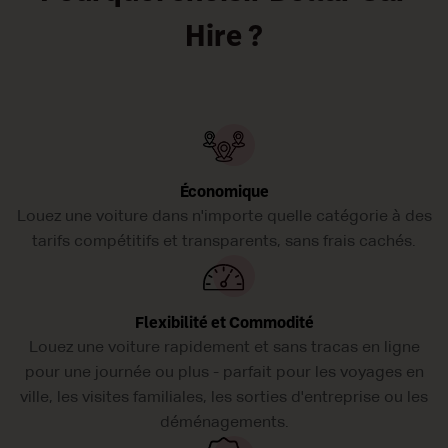
que vos déplacements à n’obèrent pas votre budget ! Réservez
Hire ?
votre voiture de location Dollar Car Rental à Paris Porte Maillot
Downtown dès aujourd;hui !
Économique
Louez une voiture dans n'importe quelle catégorie à des
tarifs compétitifs et transparents, sans frais cachés.
Flexibilité et Commodité
Louez une voiture rapidement et sans tracas en ligne
pour une journée ou plus - parfait pour les voyages en
ville, les visites familiales, les sorties d'entreprise ou les
déménagements.