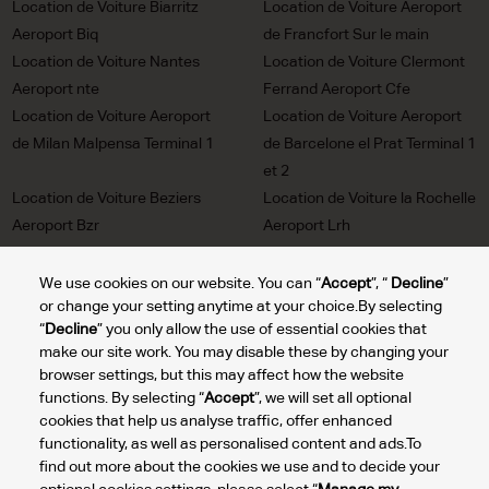
Location de Voiture Biarritz
Location de Voiture Aeroport
Aeroport Biq
de Francfort Sur le main
Location de Voiture Nantes
Location de Voiture Clermont
Aeroport nte
Ferrand Aeroport Cfe
Location de Voiture Aeroport
Location de Voiture Aeroport
de Milan Malpensa Terminal 1
de Barcelone el Prat Terminal 1
et 2
Location de Voiture Beziers
Location de Voiture la Rochelle
Aeroport Bzr
Aeroport Lrh
Location de Voiture Pau
Location de Voiture Nice
Aeroport Puf
Aeroport Nce
We use cookies on our website. You can “
Accept
”, “
Decline
”
or change your setting anytime at your choice.By selecting
Location de Voiture Rennes
Location de Voiture Nimes
“
Decline
” you only allow the use of essential cookies that
Aeroport Rns
Aeroport Fni
make our site work. You may disable these by changing your
Location de Voiture Lyon
Location de Voiture Cannes
browser settings, but this may affect how the website
Aeroport Lys
Mandelieu Aeroport Ceq
functions. By selecting “
Accept
”, we will set all optional
Location de Voiture Lourdes
Location de Voiture St Tropez
cookies that help us analyse traffic, offer enhanced
Tarbes Aeroport lde
Aeroport Ltt
functionality, as well as personalised content and ads.To
find out more about the cookies we use and to decide your