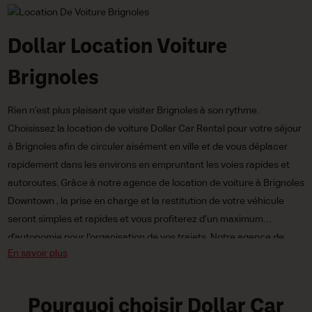
Dollar Location Voiture
Brignoles
Rien n’est plus plaisant que visiter Brignoles à son rythme.
Choisissez la location de voiture Dollar Car Rental pour votre séjour
à Brignoles afin de circuler aisément en ville et de vous déplacer
rapidement dans les environs en empruntant les voies rapides et
autoroutes. Grâce à notre agence de location de voiture à Brignoles
Downtown , la prise en charge et la restitution de votre véhicule
seront simples et rapides et vous profiterez d’un maximum
d’autonomie pour l’organisation de vos trajets. Notre agence de
En savoir plus
Paris Porte Maillot Downtown vous propose un large choix de
voitures : citadines, compactes ou routières, électriques
écologiques ou à carburant traditionnel, à boîte de vitesses
Pourquoi choisir Dollar Car
automatique ou manuelle. Et à des tarifs irrésistiblement bas pour