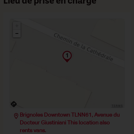
Lieu de prise en charge
+
−
TERMS
Brignoles Downtown TLNN61, Avenue du
Docteur Giustiniani This location also
rents vans.