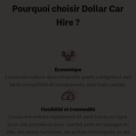
écologiques ou à carburant traditionnel, à boîte de vitesses
Pourquoi choisir Dollar Car
automatique ou manuelle. Et à des tarifs irrésistiblement bas pour
que vos déplacements à n’obèrent pas votre budget ! Réservez
Hire ?
votre voiture de location Dollar Car Rental à Paris Porte Maillot
Downtown dès aujourd;hui !
Économique
Louez une voiture dans n'importe quelle catégorie à des
tarifs compétitifs et transparents, sans frais cachés.
Flexibilité et Commodité
Louez une voiture rapidement et sans tracas en ligne
pour une journée ou plus - parfait pour les voyages en
ville, les visites familiales, les sorties d'entreprise ou les