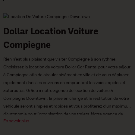
Dollar Location Voiture
Compiegne
Rien n’est plus plaisant que visiter Compiegne à son rythme.
Choisissez la location de voiture Dollar Car Rental pour votre séjour
à Compiegne afin de circuler aisément en ville et de vous déplacer
rapidement dans les environs en empruntant les voies rapides et
autoroutes. Grâce à notre agence de location de voiture à
Compiegne Downtown , la prise en charge et la restitution de votre
véhicule seront simples et rapides et vous profiterez d’un maximum
d’autonomie pour l’organisation de vos trajets. Notre agence de
En savoir plus
Paris Porte Maillot Downtown vous propose un large choix de
voitures : citadines, compactes ou routières, électriques