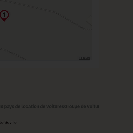
TERMS
x pays de location de voitures
Groupe de voitures
Marque de vo
e Seville