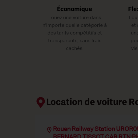
Économique
Fle
Louez une voiture dans
Lou
n'importe quelle catégorie à
et
des tarifs compétitifs et
une
transparents, sans frais
pou
cachés.
vis
Location de voiture R
Rouen Railway Station UROR0
BERNARD TISSOT CAR RTN:PK