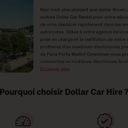
Rien n’est plus plaisant que visiter Rouen
voiture Dollar Car Rental pour votre séjou
de vous déplacer rapidement dans les env
autoroutes. Grâce à notre agence de locat
prise en charge et la restitution de votre
profiterez d’un maximum d’autonomie pour
de Paris Porte Maillot Downtown vous prop
compactes ou routières, électriques écolo
En savoir plus
de vitesses automatique ou manuelle. Et à
déplacements à n’obèrent pas votre budge
Car Rental à Paris Porte Maillot Downtown
Pourquoi choisir Dollar Car Hire 