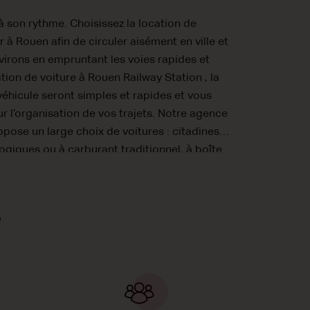
 à son rythme. Choisissez la location de
r à Rouen afin de circuler aisément en ville et
irons en empruntant les voies rapides et
ion de voiture à Rouen Railway Station , la
 véhicule seront simples et rapides et vous
 l’organisation de vos trajets. Notre agence
ose un large choix de voitures : citadines,
giques ou à carburant traditionnel, à boîte
 des tarifs irrésistiblement bas pour que vos
t ! Réservez votre voiture de location Dollar
 dès aujourd;hui !
?