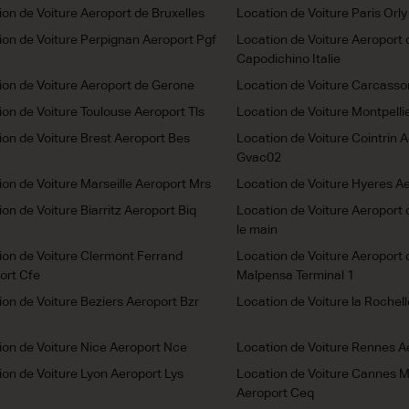
ion de Voiture Aeroport de Bruxelles
Location de Voiture Paris Orly
ion de Voiture Perpignan Aeroport Pgf
Location de Voiture Aeroport 
Capodichino Italie
ion de Voiture Aeroport de Gerone
Location de Voiture Carcasso
ion de Voiture Toulouse Aeroport Tls
Location de Voiture Montpelli
ion de Voiture Brest Aeroport Bes
Location de Voiture Cointrin 
Gvac02
ion de Voiture Marseille Aeroport Mrs
Location de Voiture Hyeres Ae
on de Voiture Biarritz Aeroport Biq
Location de Voiture Aeroport 
le main
ion de Voiture Clermont Ferrand
Location de Voiture Aeroport 
ort Cfe
Malpensa Terminal 1
ion de Voiture Beziers Aeroport Bzr
Location de Voiture la Rochel
ion de Voiture Nice Aeroport Nce
Location de Voiture Rennes A
ion de Voiture Lyon Aeroport Lys
Location de Voiture Cannes 
Aeroport Ceq