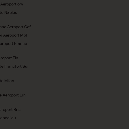
 Aeroport ory
de Naples
nne Aeroport Ccf
er Aeroport Mpl
Aeroport France
roport Tln
de Francfort Sur
de Milan
le Aeroport Lrh
eroport Rns
Mandelieu