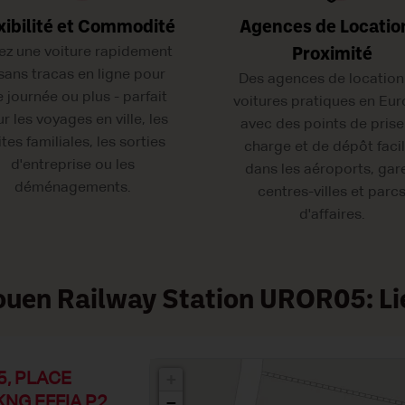
xibilité et Commodité
Agences de Locatio
ez une voiture rapidement
Proximité
 sans tracas en ligne pour
Des agences de location
 journée ou plus - parfait
voitures pratiques en Eur
r les voyages en ville, les
avec des points de prise
ites familiales, les sorties
charge et de dépôt faci
d'entreprise ou les
dans les aéroports, gar
déménagements.
centres-villes et parc
d'affaires.
ouen Railway Station UROR05: Li
5, PLACE
+
NG EFFIA P2
−