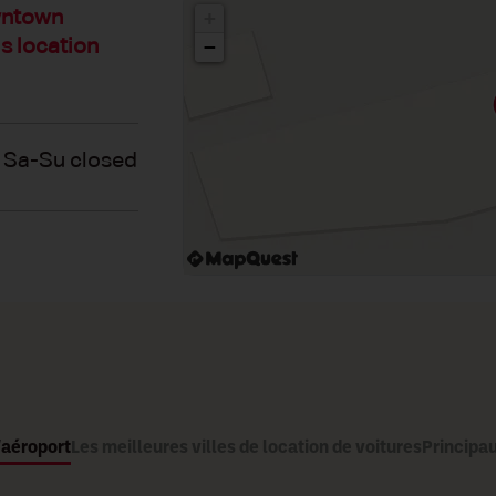
wntown
+
s location
−
 Sa-Su closed
'aéroport
Les meilleures villes de location de voitures
Principau