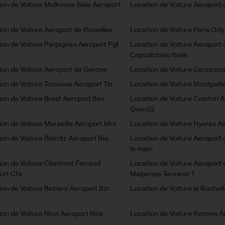
ion de Voiture Mulhouse Bale Aeroport
Location de Voiture Aeroport d
ion de Voiture Aeroport de Bruxelles
Location de Voiture Paris Orly
ion de Voiture Perpignan Aeroport Pgf
Location de Voiture Aeroport 
Capodichino Italie
ion de Voiture Aeroport de Gerone
Location de Voiture Carcasso
ion de Voiture Toulouse Aeroport Tls
Location de Voiture Montpelli
ion de Voiture Brest Aeroport Bes
Location de Voiture Cointrin 
Gvac02
ion de Voiture Marseille Aeroport Mrs
Location de Voiture Hyeres Ae
on de Voiture Biarritz Aeroport Biq
Location de Voiture Aeroport 
le main
ion de Voiture Clermont Ferrand
Location de Voiture Aeroport 
ort Cfe
Malpensa Terminal 1
ion de Voiture Beziers Aeroport Bzr
Location de Voiture la Rochel
ion de Voiture Nice Aeroport Nce
Location de Voiture Rennes A