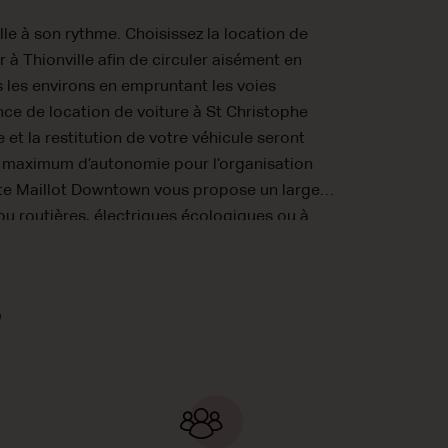
ille à son rythme. Choisissez la location de
r à Thionville afin de circuler aisément en
 les environs en empruntant les voies
nce de location de voiture à St Christophe
t la restitution de votre véhicule seront
un maximum d’autonomie pour l’organisation
rte Maillot Downtown vous propose un large
ou routières, électriques écologiques ou à
s automatique ou manuelle. Et à des tarifs
ements à n’obèrent pas votre budget !
 Car Rental à Paris Porte Maillot Downtown
?