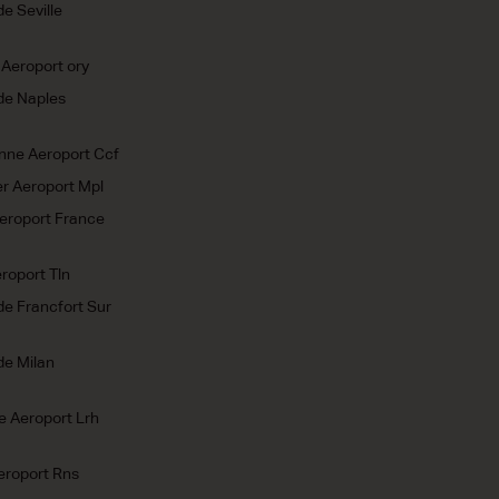
e Seville
 Aeroport ory
de Naples
nne Aeroport Ccf
er Aeroport Mpl
Aeroport France
roport Tln
de Francfort Sur
de Milan
le Aeroport Lrh
eroport Rns