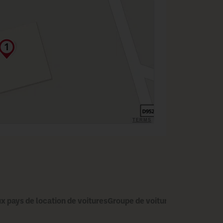
TERMS
x pays de location de voitures
Groupe de voitures
Marque de vo