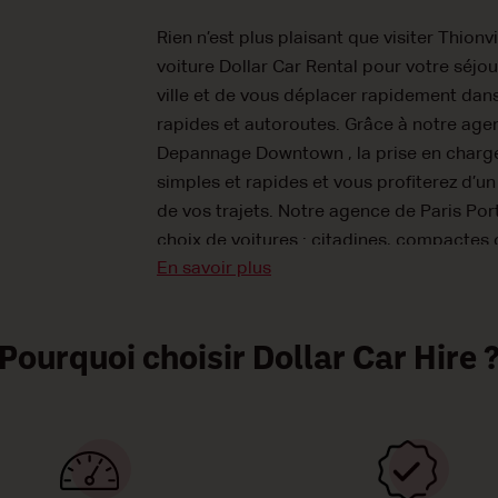
Rien n’est plus plaisant que visiter Thionv
voiture Dollar Car Rental pour votre séjou
ville et de vous déplacer rapidement dans
rapides et autoroutes. Grâce à notre age
Depannage Downtown , la prise en charge e
simples et rapides et vous profiterez d’
de vos trajets. Notre agence de Paris Po
choix de voitures : citadines, compactes 
En savoir plus
carburant traditionnel, à boîte de vitesse
irrésistiblement bas pour que vos déplac
Réservez votre voiture de location Dollar
Pourquoi choisir Dollar Car Hire 
dès aujourd;hui !