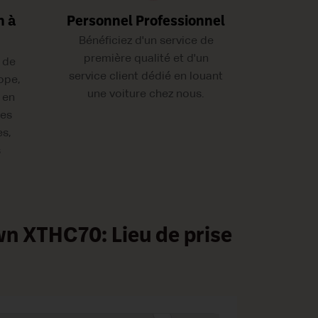
n à
Personnel Professionnel
Bénéficiez d'un service de
première qualité et d'un
 de
service client dédié en louant
ope,
une voiture chez nous.
 en
les
es,
s
n XTHC70: Lieu de prise