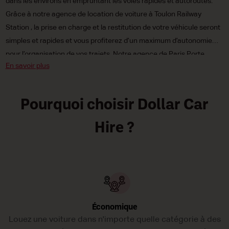
dans les environs en empruntant les voies rapides et autoroutes.
Grâce à notre agence de location de voiture à Toulon Railway
Station , la prise en charge et la restitution de votre véhicule seront
simples et rapides et vous profiterez d’un maximum d’autonomie
pour l’organisation de vos trajets. Notre agence de Paris Porte
En savoir plus
Maillot Downtown vous propose un large choix de voitures :
citadines, compactes ou routières, électriques écologiques ou à
carburant traditionnel, à boîte de vitesses automatique ou
Pourquoi choisir Dollar Car
manuelle. Et à des tarifs irrésistiblement bas pour que vos
déplacements à n’obèrent pas votre budget ! Réservez votre voiture
Hire ?
de location Dollar Car Rental à Paris Porte Maillot Downtown dès
aujourd;hui !
Économique
Louez une voiture dans n'importe quelle catégorie à des