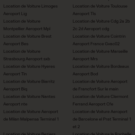
Location de Voiture Limoges
Location de Voiture Toulouse
Aeroport Lig
Aeroport Tls
Location de Voiture
Location de Voiture Cdg 2a 2b
Montpellier Aeroport Mpl
2c 2d Aeroport cdg
Location de Voiture Brest
Location de Voiture Cointrin
Aeroport Bes
Aeroport France Gvac02
Location de Voiture
Location de Voiture Marseille
Strasbourg Aeroport sxb
Aeroport Mrs
Location de Voiture Hyeres
Location de Voiture Bordeaux
Aeroport Tln
Aeroport Bod
Location de Voiture Biarritz
Location de Voiture Aeroport
Aeroport Biq
de Francfort Sur le main
Location de Voiture Nantes
Location de Voiture Clermont
Aeroport nte
Ferrand Aeroport Cfe
Location de Voiture Aeroport
Location de Voiture Aeroport
de Milan Malpensa Terminal 1
de Barcelone el Prat Terminal 1
et 2
Location de Voiture Beziers
Location de Voiture la Rochelle