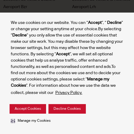
Aeroport Bzr
Aeroport Lrh
Location de Voiture Pau
Location de Voiture Nice
Aeroport Puf
Aeroport Nce
We use cookies on our website. You can “
Accept
”, “
Decline
”
or change your setting anytime at your choice.By selecting
Location de Voiture Rennes
Location de Voiture Nimes
“
Decline
” you only allow the use of essential cookies that
Aeroport Rns
Aeroport Fni
make our site work. You may disable these by changing your
Location de Voiture Lyon
Location de Voiture Cannes
browser settings, but this may affect how the website
Aeroport Lys
Mandelieu Aeroport Ceq
functions. By selecting “
Accept
”, we will set all optional
Location de Voiture Lourdes
Location de Voiture St Tropez
cookies that help us analyse traffic, offer enhanced
Tarbes Aeroport lde
Aeroport Ltt
functionality, as well as personalised content and ads.To
find out more about the cookies we use and to decide your
optional cookies settings, please select “
Manage my
Cookies
”. For information about how we use the data we
Gérer
collect, please visit our
Privacy Policy.
mes
2024 © DTG Operations, Inc. Tous droits réservés.
cookies
Politique de confidentialité
Conditions d'utilisation du site
Accept Cookies
Decline Cookies
Manage my Cookies