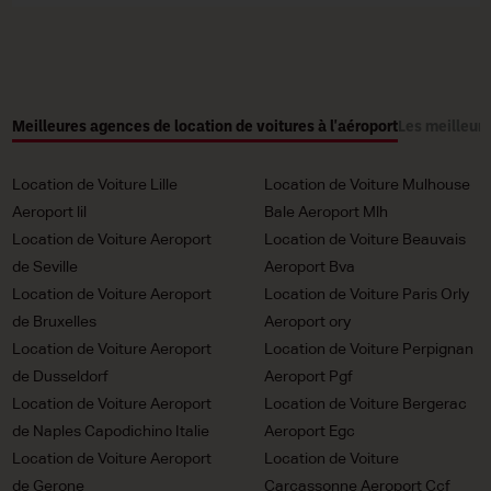
Meilleures agences de location de voitures à l'aéroport
Les meilleure
Location de Voiture Lille
Location de Voiture Mulhouse
Aeroport lil
Bale Aeroport Mlh
Location de Voiture Aeroport
Location de Voiture Beauvais
de Seville
Aeroport Bva
Location de Voiture Aeroport
Location de Voiture Paris Orly
de Bruxelles
Aeroport ory
Location de Voiture Aeroport
Location de Voiture Perpignan
de Dusseldorf
Aeroport Pgf
Location de Voiture Aeroport
Location de Voiture Bergerac
de Naples Capodichino Italie
Aeroport Egc
Location de Voiture Aeroport
Location de Voiture
de Gerone
Carcassonne Aeroport Ccf