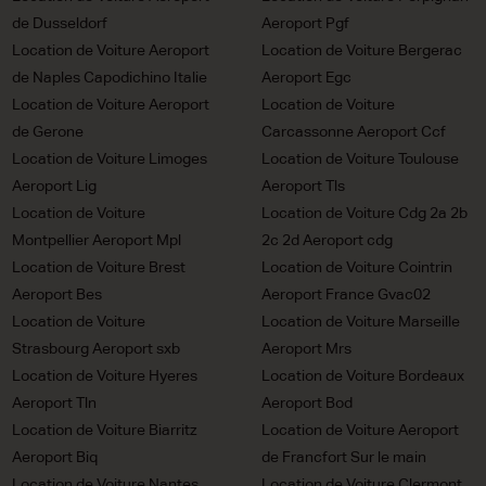
de Dusseldorf
Aeroport Pgf
Location de Voiture Aeroport
Location de Voiture Bergerac
de Naples Capodichino Italie
Aeroport Egc
Location de Voiture Aeroport
Location de Voiture
de Gerone
Carcassonne Aeroport Ccf
Location de Voiture Limoges
Location de Voiture Toulouse
Aeroport Lig
Aeroport Tls
Location de Voiture
Location de Voiture Cdg 2a 2b
Montpellier Aeroport Mpl
2c 2d Aeroport cdg
Location de Voiture Brest
Location de Voiture Cointrin
Aeroport Bes
Aeroport France Gvac02
Location de Voiture
Location de Voiture Marseille
Strasbourg Aeroport sxb
Aeroport Mrs
Location de Voiture Hyeres
Location de Voiture Bordeaux
Aeroport Tln
Aeroport Bod
Location de Voiture Biarritz
Location de Voiture Aeroport
Aeroport Biq
de Francfort Sur le main
Location de Voiture Nantes
Location de Voiture Clermont