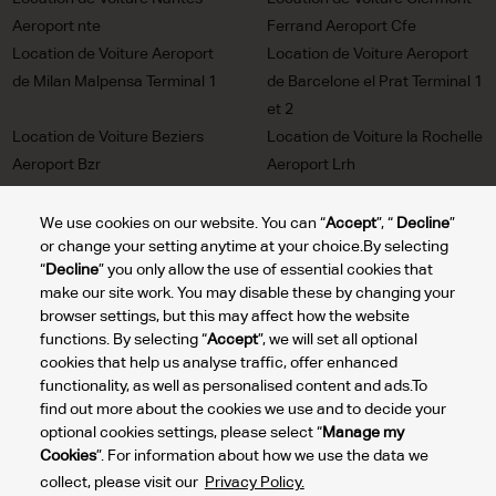
Aeroport nte
Ferrand Aeroport Cfe
Location de Voiture Aeroport
Location de Voiture Aeroport
de Milan Malpensa Terminal 1
de Barcelone el Prat Terminal 1
et 2
Location de Voiture Beziers
Location de Voiture la Rochelle
Aeroport Bzr
Aeroport Lrh
Location de Voiture Pau
Location de Voiture Nice
Aeroport Puf
Aeroport Nce
We use cookies on our website. You can “
Accept
”, “
Decline
”
or change your setting anytime at your choice.By selecting
Location de Voiture Rennes
Location de Voiture Nimes
“
Decline
” you only allow the use of essential cookies that
Aeroport Rns
Aeroport Fni
make our site work. You may disable these by changing your
Location de Voiture Lyon
Location de Voiture Cannes
browser settings, but this may affect how the website
Aeroport Lys
Mandelieu Aeroport Ceq
functions. By selecting “
Accept
”, we will set all optional
Location de Voiture Lourdes
Location de Voiture St Tropez
cookies that help us analyse traffic, offer enhanced
Tarbes Aeroport lde
Aeroport Ltt
functionality, as well as personalised content and ads.To
find out more about the cookies we use and to decide your
optional cookies settings, please select “
Manage my
Cookies
”. For information about how we use the data we
Gérer
collect, please visit our
Privacy Policy.
mes