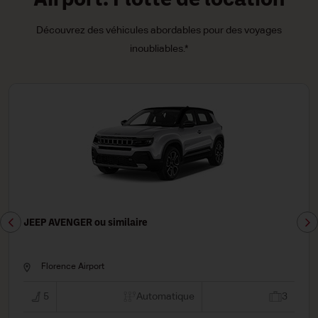
Airport: Flotte de location
Découvrez des véhicules abordables pour des voyages
inoubliables.*
RENAULT CAPTUR ou similaire
Florence Airport
que
3
5
Manuell