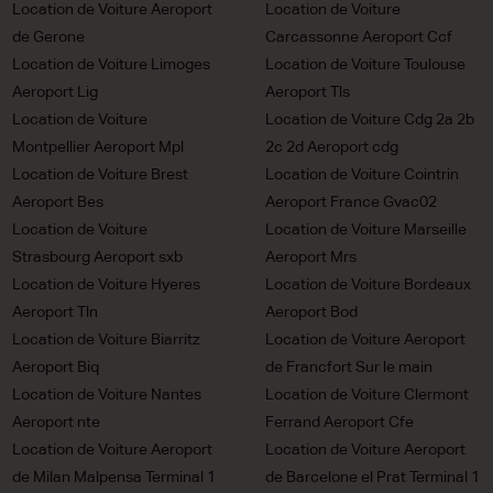
Location de Voiture Aeroport
Location de Voiture
de Gerone
Carcassonne Aeroport Ccf
Location de Voiture Limoges
Location de Voiture Toulouse
Aeroport Lig
Aeroport Tls
Location de Voiture
Location de Voiture Cdg 2a 2b
Montpellier Aeroport Mpl
2c 2d Aeroport cdg
Location de Voiture Brest
Location de Voiture Cointrin
Aeroport Bes
Aeroport France Gvac02
Location de Voiture
Location de Voiture Marseille
Strasbourg Aeroport sxb
Aeroport Mrs
Location de Voiture Hyeres
Location de Voiture Bordeaux
Aeroport Tln
Aeroport Bod
Location de Voiture Biarritz
Location de Voiture Aeroport
Aeroport Biq
de Francfort Sur le main
Location de Voiture Nantes
Location de Voiture Clermont
Aeroport nte
Ferrand Aeroport Cfe
Location de Voiture Aeroport
Location de Voiture Aeroport
de Milan Malpensa Terminal 1
de Barcelone el Prat Terminal 1