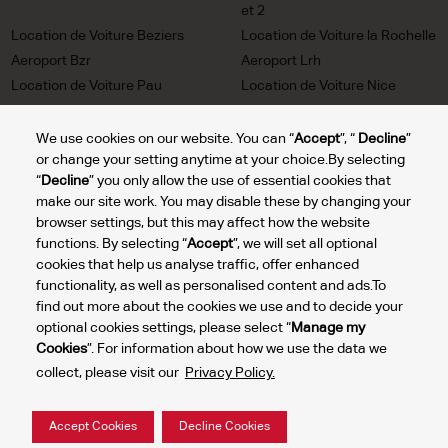
et 2
Location de Voiture Beziers
Location de Voiture la Rochelle
Aeroport Bzr
Aeroport Lrh
Location de Voiture Pau
Location de Voiture Nice
Aeroport Puf
Aeroport Nce
Location de Voiture Rennes
Location de Voiture Nimes
We use cookies on our website. You can “
Accept
”, “
Decline
”
or change your setting anytime at your choice.By selecting
Aeroport Rns
Aeroport Fni
“
Decline
” you only allow the use of essential cookies that
Location de Voiture Lyon
Location de Voiture Cannes
make our site work. You may disable these by changing your
Aeroport Lys
Mandelieu Aeroport Ceq
browser settings, but this may affect how the website
Location de Voiture Lourdes
Location de Voiture St Tropez
functions. By selecting “
Accept
”, we will set all optional
Tarbes Aeroport lde
Aeroport Ltt
cookies that help us analyse traffic, offer enhanced
functionality, as well as personalised content and ads.To
find out more about the cookies we use and to decide your
Gérer
optional cookies settings, please select “
Manage my
Cookies
”. For information about how we use the data we
mes
2024 © DTG Operations, Inc. Tous droits réservés.
collect, please visit our
Privacy Policy.
cookies
Politique de confidentialité
Conditions d'utilisation du site
Accept Cookies
Decline Cookies